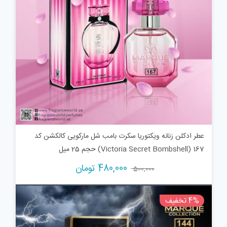
عطر ادکلن زنانه ویکتوریا سکرت بامب شل مارکویی کالکشن کد
167 (Victoria Secret Bombshell) حجم 25 میل
قیمت
قیمت
480,000
تومان
500,000
اصلی:
فعلی:
500,000 تومان
480,000 تومان.
4% تخفیف
بود.