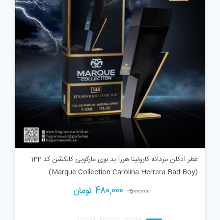
عطر ادکلن مردانه کارولینا هررا بد بوی مارکویی کالکشن کد 144
(Marque Collection Carolina Herrera Bad Boy)
قیمت
قیمت
480,000
تومان
500,000
اصلی:
فعلی:
500,000 تومان
480,000 تومان.