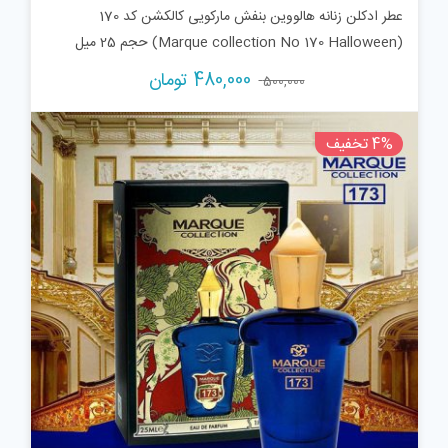
عطر ادکلن زنانه هالووین بنفش مارکویی کالکشن کد 170
(Marque collection No 170 Halloween) حجم 25 میل
قیمت
قیمت
480,000
تومان
500,000
اصلی:
فعلی:
500,000 تومان
480,000 تومان.
4% تخفیف
بود.