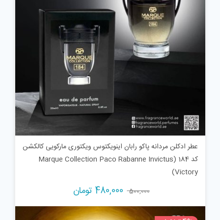
عطر ادکلن مردانه پاکو رابان اینویکتوس ویکتوری مارکویی کالکشن
کد 184 (Marque Collection Paco Rabanne Invictus
Victory)
قیمت
قیمت
480,000
تومان
500,000
اصلی:
فعلی:
500,000 تومان
480,000 تومان.