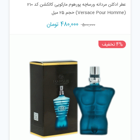
عطر ادکلن مردانه ورساچه پورهوم مارکویی کالکشن کد 210
(Versace Pour Homme) حجم 25 میل
قیمت
قیمت
480,000
تومان
500,000
اصلی:
فعلی:
500,000 تومان
480,000 تومان.
4% تخفیف
بود.