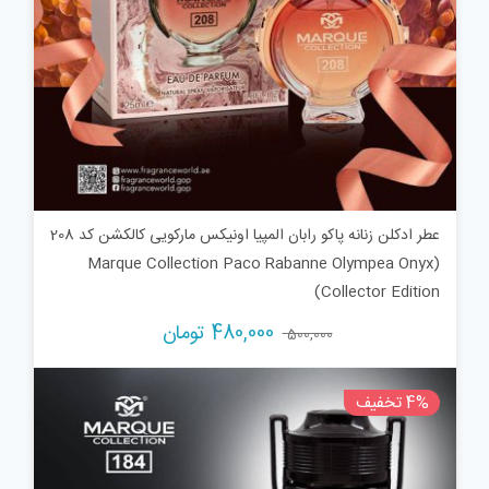
عطر ادکلن زنانه پاکو رابان المپیا اونیکس مارکویی کالکشن کد 208
(Marque Collection Paco Rabanne Olympea Onyx
Collector Edition)
قیمت
قیمت
480,000
تومان
500,000
اصلی:
فعلی:
500,000 تومان
480,000 تومان.
4% تخفیف
بود.