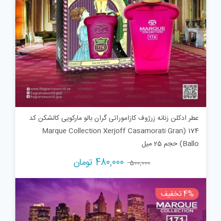
عطر ادکلن زنانه زرژوف کازاموراتی گران بالو مارکویی کالشکن کد
174 (Marque Collection Xerjoff Casamorati Gran
Ballo) حجم 25 میل
قیمت
قیمت
480,000
تومان
500,000
اصلی:
فعلی:
500,000 تومان
480,000 تومان.
4% تخفیف
بود.