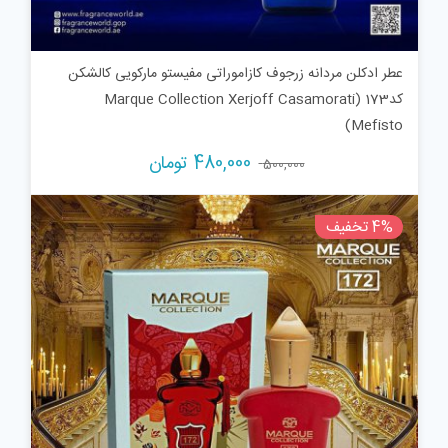
عطر ادکلن مردانه زرجوف کازاموراتی مفیستو مارکویی کالشکن
کد173 (Marque Collection Xerjoff Casamorati
Mefisto)
قیمت
قیمت
480,000
تومان
500,000
اصلی:
فعلی:
500,000 تومان
480,000 تومان.
4% تخفیف
بود.