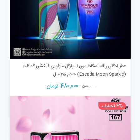
عطر ادکلن زنانه اسکادا مون اسپارکل مارکویی کالکشن کد 206
(Escada Moon Sparkle) حجم 25 میل
قیمت
قیمت
480,000
تومان
500,000
اصلی:
فعلی:
500,000 تومان
480,000 تومان.
4% تخفیف
بود.