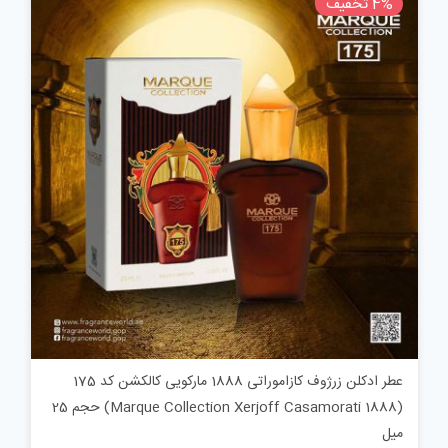
4% تخفیف
بود.
عطر ادکلن زرژوف کازاموراتی 1888 مارکویی کالکشن کد 175
(Marque Collection Xerjoff Casamorati 1888) حجم 25
میل