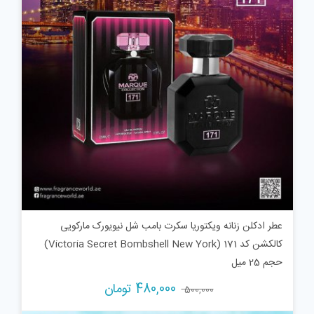
عطر ادکلن زنانه ویکتوریا سکرت بامب شل نیویورک مارکویی
کالکشن کد 171 (Victoria Secret Bombshell New York)
حجم 25 میل
قیمت
قیمت
480,000
تومان
500,000
اصلی:
فعلی: