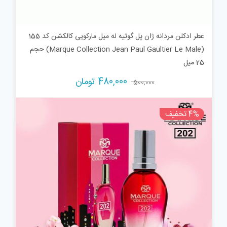
عطر ادکلن مردانه ژان پل گوتیه له میل مارکویی کالکشن کد 155
(Marque Collection Jean Paul Gaultier Le Male) حجم
25 میل
قیمت
قیمت
480,000
تومان
500,000
اصلی:
فعلی:
500,000 تومان
480,000 تومان.
4% تخفیف
بود.