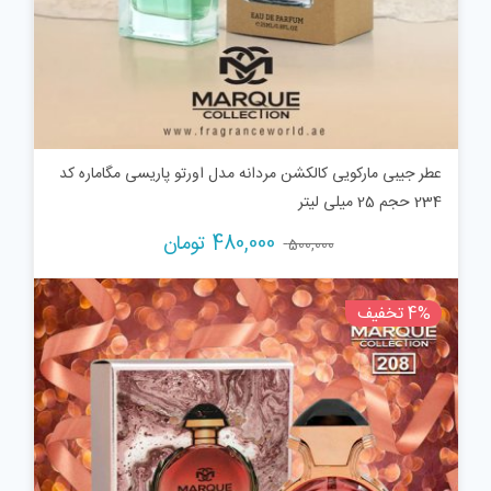
عطر جیبی مارکویی کالکشن مردانه مدل اورتو پاریسی مگاماره کد
234 حجم 25 میلی لیتر
قیمت
قیمت
480,000
تومان
500,000
اصلی:
فعلی:
500,000 تومان
480,000 تومان.
4% تخفیف
بود.