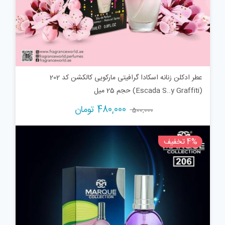
عطر ادکلن زنانه اسکادا گرافیتی مارکویی کالکشن کد 202
(Escada S..y Graffiti) حجم 25 میل
قیمت
قیمت
480,000
تومان
500,000
اصلی:
فعلی:
500,000 تومان
480,000 تومان.
4% تخفیف
بود.