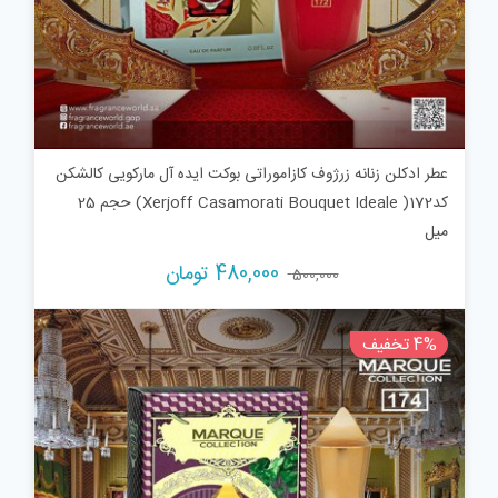
عطر ادکلن زنانه زرژوف کازاموراتی بوکت ایده آل مارکویی کالشکن
کد172( Xerjoff Casamorati Bouquet Ideale) حجم 25
میل
قیمت
قیمت
480,000
تومان
500,000
اصلی:
فعلی:
500,000 تومان
480,000 تومان.
4% تخفیف
بود.